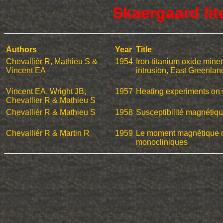
Skaergaard lit
Authors
Year
Title
Chevalliér R, Mathieu S &
1954
Iron-titanium oxide mine
Vincent EA
intrusion, East Greenland
Vincent EA, Wright JB,
1957
Heating experiments on s
Chevallier R & Mathieu S
Chevalliér R & Mathieu S
1958
Susceptibilité magnétiq
Chevalliér R & Martin R
1959
Le moment magnétique de
monocliniques